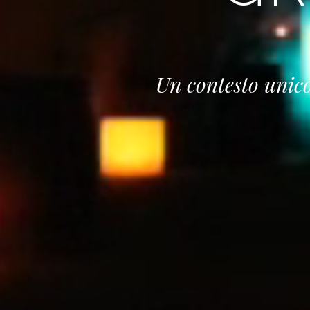
Un contesto unico 