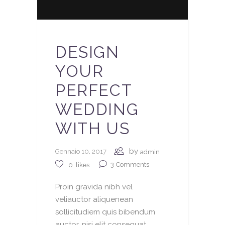
DESIGN
YOUR
PERFECT
WEDDING
WITH US
by
Gennaio 10, 2017
admin
3
Comments
0
likes
Proin gravida nibh vel
veliauctor aliquenean
sollicitudiem quis bibendum
auctor, nisi elit consequat