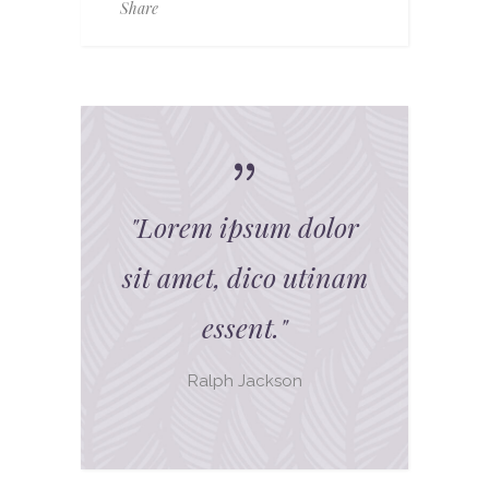
Share
"
Lorem ipsum dolor
sit amet, dico utinam
essent.
"
Ralph Jackson