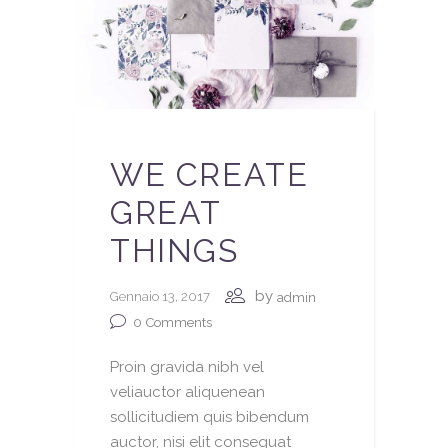
WE CREATE
GREAT
THINGS
by
Gennaio 13, 2017
admin
0
Comments
Proin gravida nibh vel
veliauctor aliquenean
sollicitudiem quis bibendum
auctor, nisi elit consequat