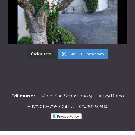
Carica altro
Segui su Instagram
Edilcam srl
– Via di San Sebastiano 9 – 00179 Roma
P. IVA 01057951004 | C.F. 02439350584