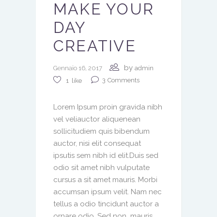
MAKE YOUR
DAY
CREATIVE
by
Gennaio 16, 2017
admin
3
Comments
1
like
Lorem Ipsum proin gravida nibh
vel veliauctor aliquenean
sollicitudiem quis bibendum
auctor, nisi elit consequat
ipsutis sem nibh id elit.Duis sed
odio sit amet nibh vulputate
cursus a sit amet mauris. Morbi
accumsan ipsum velit. Nam nec
tellus a odio tincidunt auctor a
ornare odio. Sed non mauris