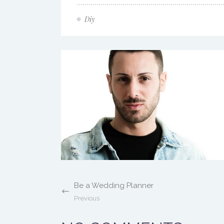
Diy
Be a Wedding Planner
Previous