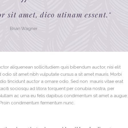
r sit amet, dico utinam essent.
"
Brian Wagner
ctor aliquenean sollicitudiem quis bibendum auctor, nisi elit
d odio sit amet nibh vulputate cursus a sit amet mauris. Morbi
dio tincidunt auctor a ornare odio. Sed non mauris vitae erat
taciti sociosqu ad litora torquent per conubia nostra, per
. Nullam ac urna eu felis dapibus condimentum sit amet a augue.
i. Proin condimentum fermentum nunc.