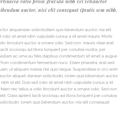
rtinacia ratio proin gravida nibh vel veliauctor
bibendum auctor, nisi elit consequat ipsutis sem nibh.
ctor aliquenean sollicitudiem quis bibendum auctor, nisi elit
d odio sit amet nibh vulputate cursus a sit amet mauris. Morbi
dio tincidunt auctor a ornare odio. Sed non mauris vitae erat
taciti sociosqu ad litora torquent per conubia nostra, per
. Nullam ac urna eu felis dapibus condimentum sit amet a augue.
i. Proin condimentum fermentum nunc. Etiam pharetra, erat sed
uam, ut aliquam massa nisl quis neque. Suspendisse in orci enim
auctor aliquet. Aenean sollicitudin, lorem quis bibendum auctor
 nibh id elit. Duis sed odio sit amet nibh vulputate cursus a sit
 Nam nec tellus a odio tincidunt auctor a ornare odio. Sed non
lit. Class aptent taciti sociosqu ad litora torquent per conubia
llicitudin, lorem quis bibendum auctor, nisi elit consequat