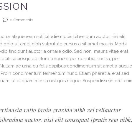
SSION
0
Comments
ctor aliquenean sollicitudiem quis bibendum auctor, nisi elit
ed odio sit amet nibh vulputate cursus a sit amet mauris. Morbi
dio tincidunt auctor a ornare odio. Sed non mauris vitae erat
 taciti sociosqu ad litora torquent per conubia nostra, per
. Nullam ac urna eu felis dapibus condimentum sit amet a augue
i. Proin condimentum fermentum nunc. Etiam pharetra, erat sed
quam, ut aliquam massa nisl quis neque. Suspendisse in orci eni
ertinacia ratio proin gravida nibh vel veliauctor
bibendum auctor, nisi elit consequat ipsutis sem nibh