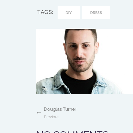
TAGS:
DIY
DRESS
Douglas Turner
Previous